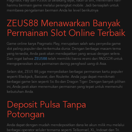
Pragmatic Play dan PGSoft di belakang layar, hadir di sini, menemani hari-
harimu bermain game melalui perangkat mobile. Jadi bersiaplah untuk
membawa pengalaman bermain Anda ke level berikutnya
ZEUS88 Menawarkan Banyak
Permainan Slot Online Terbaik
Game online karya Pragmatic Play, merupakan salah satu penyedia game
slot paling populer dan terkemuka dunia. Dengan berbagai macam tema
yang tersedia, Anda pasti akan mendapatkan yang sesuai dengan selera.
Dan ingat bahwa
ZEUS88
telah memiliki lisensi resmi dari PAGCOR untuk
mengoperasikan situs permainan daring penghasil uang di Asia.
Selain slot, ZEUS 88 juga menyediakan berbagai permainan kartu populer
seperti Blackjack, Baccarat, dan Roulette. Anda juga dapat menikmati
berbagai game lain seperti Sic Bo dan Dragon Tiger. Dengan banyak pilihan
ini, Anda pasti akan menemukan permainan yang tepat untuk memenuhi
kebutuhan Anda.
Deposit Pulsa Tanpa
Potongan
Anda dapat dengan mudah mendepositkan dana ke akun milik mu melalui
berbagai operator seluler ternama seperti Telkomsel, XL, Indosat dan Tri.