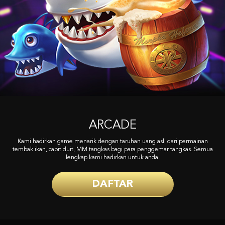
ARCADE
Kami hadirkan game menarik dengan taruhan uang asli dari permainan
tembak ikan, capit duit, MM tangkas bagi para penggemar tangkas. Semua
lengkap kami hadirkan untuk anda.
DAFTAR