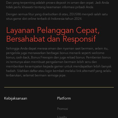
Dan yang terpenting adalah proses deposit ini aman dan cepat. Jadi Anda
tidak perlu khawatir tentang keamanan informasi pribadi Anda.
Dengan semua fitur yang disebutkan di atas, ZEUS88 menjadi salah satu
situs game slot online terbaik di Indonesia tahun 2024.
Layanan Pelanggan Cepat,
Bersahabat dan Responsif
Sehingga Anda dapat merasa aman dan nyaman saat bermain, selain itu,
pengelola juga menawarkan berbagai bonus menarik seperti welcome
bonus, cash-back, Bonus Freespin dan juga reload bonus. Pemberian bonus
ini tentunya akan membuat pengalaman bermain lebih seru dan
memberikan kesempatan kepada gamer untuk mendapatkan lebih banyak
hadiah. Silahkan daftar atau login kembali melalui link alternatif yang selalu
terbarukan, selamat bermain semoga jepe.
Kebijaksanaan
Platform
Promosi
Loyalty