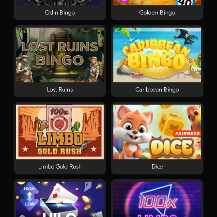
Odin Bingo
Golden Bingo
Lost Ruins
Caribbean Bingo
Limbo Gold Rush
Dice