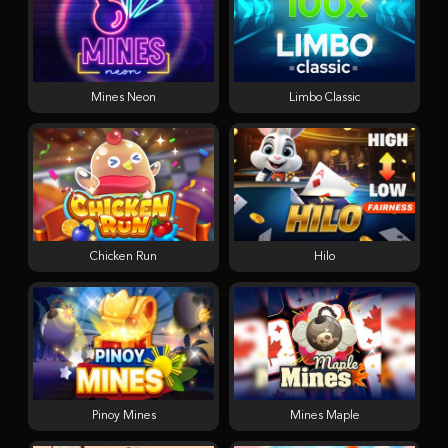
Mines Neon
Limbo Classic
Chicken Run
Hilo
Pinoy Mines
Mines Maple