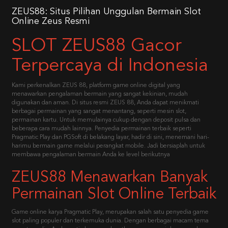
ZEUS88: Situs Pilihan Unggulan Bermain Slot
Online Zeus Resmi
SLOT ZEUS88 Gacor
Terpercaya di Indonesia
Kami perkenalkan ZEUS 88, platform game online digital yang
menawarkan pengalaman bermain yang sangat kekinian, mudah
digunakan dan aman. Di situs resmi ZEUS 88, Anda dapat menikmati
berbagai permainan yang sangat menantang, seperti mesin slot,
permainan kartu. Untuk memulainya cukup dengan deposit pulsa dan
beberapa cara mudah lainnya. Penyedia permainan terbaik seperti
Pragmatic Play dan PGSoft di belakang layar, hadir di sini, menemani hari-
harimu bermain game melalui perangkat mobile. Jadi bersiaplah untuk
membawa pengalaman bermain Anda ke level berikutnya
ZEUS88 Menawarkan Banyak
Permainan Slot Online Terbaik
Game online karya Pragmatic Play, merupakan salah satu penyedia game
slot paling populer dan terkemuka dunia. Dengan berbagai macam tema