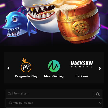
Pragmatic Play
MicroGaming
Hacksaw
King