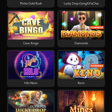
Plinko Gold Rush
Lucky Drop-GongXiFaChai
Cave Bingo
Diamonds
Hilo Neon
Keno