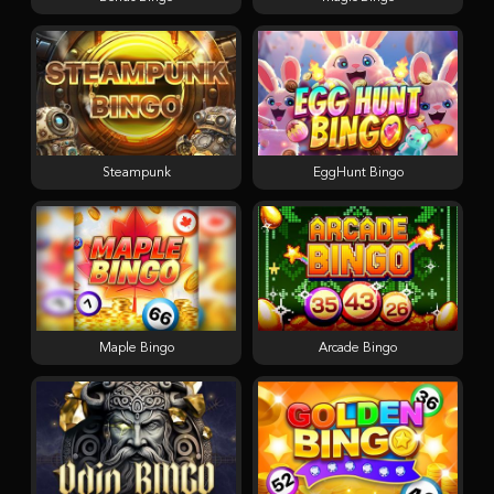
Steampunk
EggHunt Bingo
Maple Bingo
Arcade Bingo