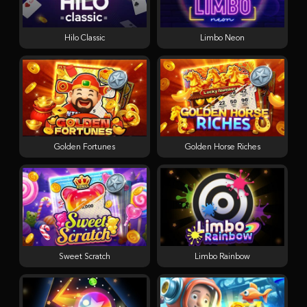
Hilo Classic
Limbo Neon
Golden Fortunes
Golden Horse Riches
Sweet Scratch
Limbo Rainbow