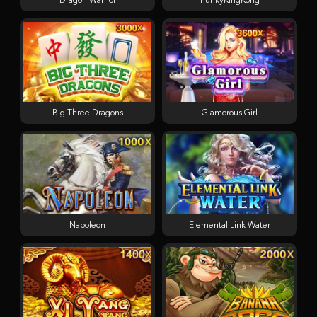
Dragon Warrior
FunkyKingKong
Big Three Dragons
Glamorous Girl
Napoleon
Elemental Link Water