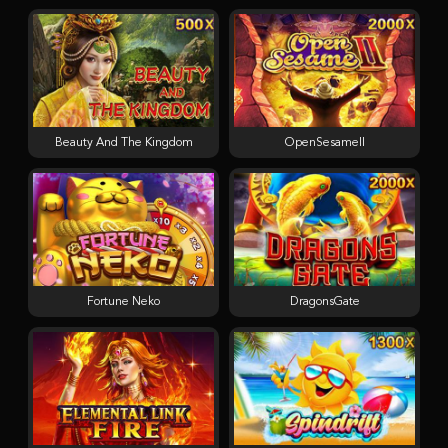
Beauty And The Kingdom
OpenSesameII
Fortune Neko
DragonsGate