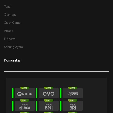
Togel
Olahraga
Crash Game
Arcade
E-Sports
Sabung Ayam
Komunitas