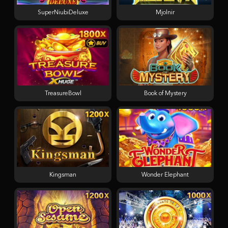
SuperNiubiDeluxe
Mjolnir
TreasureBowl
Book of Mystery
Kingsman
Wonder Elephant