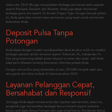
Selain slot, ZEUS 88 juga menyediakan berbagai permainan kartu populer
seperti Blackjack, Baccarat, dan Roulette. Anda juga dapat menikmati
berbagai game lain seperti Sic Bo dan Dragon Tiger. Dengan banyak pilihan
ini, Anda pasti akan menemukan permainan yang tepat untuk memenuhi
kebutuhan Anda.
Deposit Pulsa Tanpa
Potongan
Anda dapat dengan mudah mendepositkan dana ke akun milik mu melalui
berbagai operator seluler ternama seperti Telkomsel, XL, Indosat dan Tri.
Dan yang terpenting adalah proses deposit ini aman dan cepat. Jadi Anda
tidak perlu khawatir tentang keamanan informasi pribadi Anda.
Dengan semua fitur yang disebutkan di atas, ZEUS88 menjadi salah satu
situs game slot online terbaik di Indonesia tahun 2024.
Layanan Pelanggan Cepat,
Bersahabat dan Responsif
Sehingga Anda dapat merasa aman dan nyaman saat bermain, selain itu,
pengelola juga menawarkan berbagai bonus menarik seperti welcome
bonus, cash-back, Bonus Freespin dan juga reload bonus. Pemberian bonus