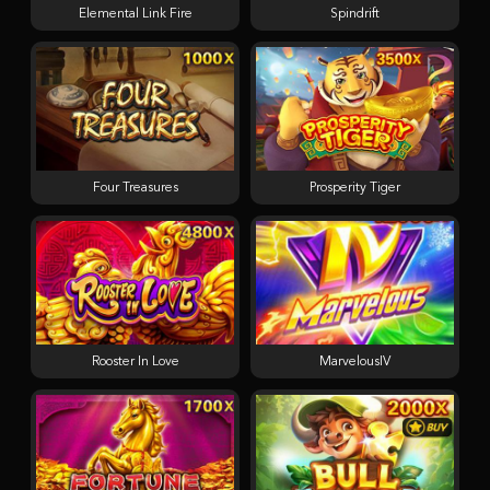
Elemental Link Fire
Spindrift
Four Treasures
Prosperity Tiger
Rooster In Love
MarvelousIV