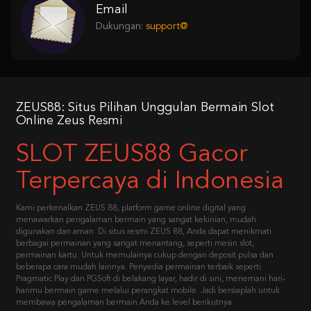
Email
Dukungan:
support@
ZEUS88: Situs Pilihan Unggulan Bermain Slot
Online Zeus Resmi
SLOT ZEUS88 Gacor
Terpercaya di Indonesia
Kami perkenalkan ZEUS 88, platform game online digital yang
menawarkan pengalaman bermain yang sangat kekinian, mudah
digunakan dan aman. Di situs resmi ZEUS 88, Anda dapat menikmati
berbagai permainan yang sangat menantang, seperti mesin slot,
permainan kartu. Untuk memulainya cukup dengan deposit pulsa dan
beberapa cara mudah lainnya. Penyedia permainan terbaik seperti
Pragmatic Play dan PGSoft di belakang layar, hadir di sini, menemani hari-
harimu bermain game melalui perangkat mobile. Jadi bersiaplah untuk
membawa pengalaman bermain Anda ke level berikutnya