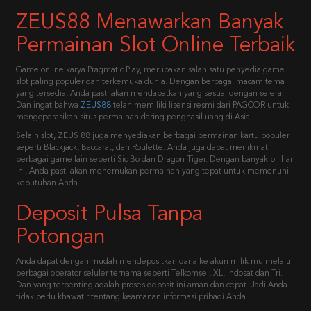
ZEUS88 Menawarkan Banyak
Permainan Slot Online Terbaik
Game online karya Pragmatic Play, merupakan salah satu penyedia game
slot paling populer dan terkemuka dunia. Dengan berbagai macam tema
yang tersedia, Anda pasti akan mendapatkan yang sesuai dengan selera.
Dan ingat bahwa
ZEUS88
telah memiliki lisensi resmi dari PAGCOR untuk
mengoperasikan situs permainan daring penghasil uang di Asia.
Selain slot, ZEUS 88 juga menyediakan berbagai permainan kartu populer
seperti Blackjack, Baccarat, dan Roulette. Anda juga dapat menikmati
berbagai game lain seperti Sic Bo dan Dragon Tiger. Dengan banyak pilihan
ini, Anda pasti akan menemukan permainan yang tepat untuk memenuhi
kebutuhan Anda.
Deposit Pulsa Tanpa
Potongan
Anda dapat dengan mudah mendepositkan dana ke akun milik mu melalui
berbagai operator seluler ternama seperti Telkomsel, XL, Indosat dan Tri.
Dan yang terpenting adalah proses deposit ini aman dan cepat. Jadi Anda
tidak perlu khawatir tentang keamanan informasi pribadi Anda.