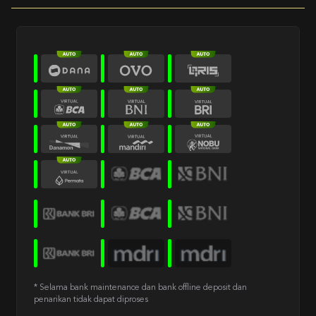
* Selama bank maintenance dan bank offline deposit dan
penarikan tidak dapat diproses