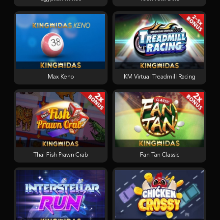
Max Keno
KM Virtual Treadmill Racing
Thai Fish Prawn Crab
Fan Tan Classic