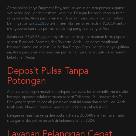
Game online karya Pragmatic Play, merupakan salah satu penyedia game
slot paling populer dan terkemuka dunia. Dengan berbagai macam tema
yang tersedia, Anda pasti akan mendapatkan yang sesuai dengan selera.
Dan ingat bahwa
ZEUS88
telah memiliki lisensi resmi dari PAGCOR untuk
mengoperasikan situs permainan daring penghasil uang di Asia.
Selain slot, ZEUS 88 juga menyediakan berbagai permainan kartu populer
seperti Blackjack, Baccarat, dan Roulette. Anda juga dapat menikmati
berbagai game lain seperti Sic Bo dan Dragon Tiger. Dengan banyak pilihan
ini, Anda pasti akan menemukan permainan yang tepat untuk memenuhi
kebutuhan Anda.
Deposit Pulsa Tanpa
Potongan
Anda dapat dengan mudah mendepositkan dana ke akun milik mu melalui
berbagai operator seluler ternama seperti Telkomsel, XL, Indosat dan Tri.
Dan yang terpenting adalah proses deposit ini aman dan cepat. Jadi Anda
tidak perlu khawatir tentang keamanan informasi pribadi Anda.
Dengan semua fitur yang disebutkan di atas, ZEUS88 menjadi salah satu
situs game slot online terbaik di Indonesia tahun 2024.
Layanan Pelanggan Cepat,