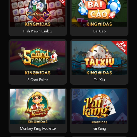
Fish Prawn Crab 2
Bai Cao
5 Card Poker
Tai Xiu
Monkey King Roulette
Pai Kang