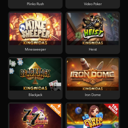
Plinko Rush
Video Poker
Minesweeper
Heist
Blackjack
Iron Dome