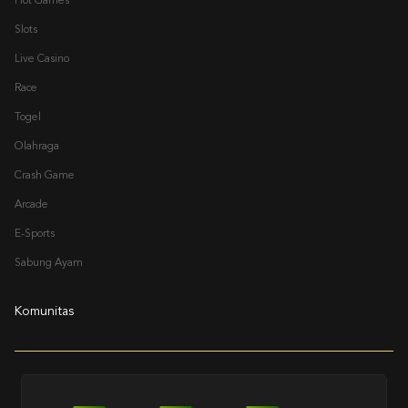
Hot Games
Slots
Live Casino
Race
Togel
Olahraga
Crash Game
Arcade
E-Sports
Sabung Ayam
Komunitas