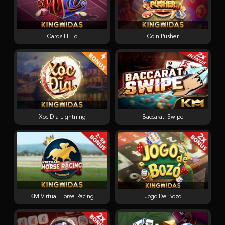
Cards Hi Lo
Coin Pusher
Xoc Dia Lightning
Baccarat: Swipe
KM Virtual Horse Racing
Jogo De Bozo