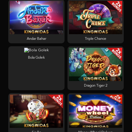
Andar Bahar
Triple Chance
Bola Golek
Dragon Tiger 2