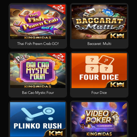
Thai Fish Prawn Crab GO!
Baccarat: Multi
Bai Cao Mystic Four
Four Dice