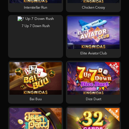
Interstellar Run
Chicken Crossy
7 Up 7 Down Rush
Elite Aviator Club
Bai Buu
Dice Duet