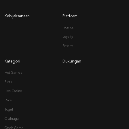
Kebijaksanaan
Platform
Promosi
Loyalty
Referral
Kategori
Dukungan
Hot Games
Slots
Live Casino
Race
Togel
Olahraga
Crash Game