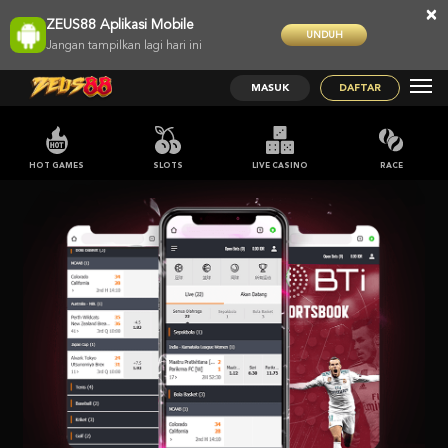
×
ZEUS88 Aplikasi Mobile
UNDUH
Jangan tampilkan lagi hari ini
MASUK
DAFTAR
HOT GAMES
SLOTS
LIVE CASINO
RACE