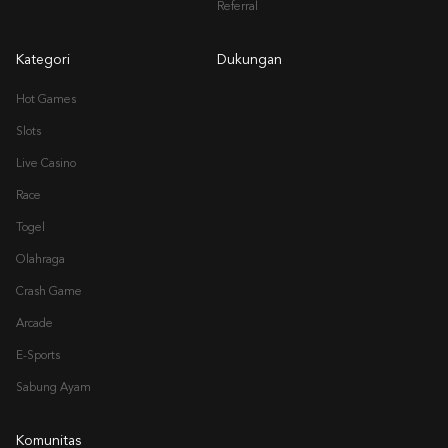
Referral
Kategori
Dukungan
Hot Games
Slots
Live Casino
Race
Togel
Olahraga
Crash Game
Arcade
E-Sports
Sabung Ayam
Komunitas