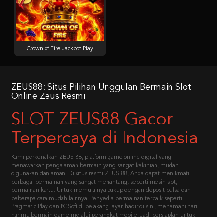
Crown of Fire Jackpot Play
ZEUS88: Situs Pilihan Unggulan Bermain Slot
Online Zeus Resmi
SLOT ZEUS88 Gacor
Terpercaya di Indonesia
Kami perkenalkan ZEUS 88, platform game online digital yang
menawarkan pengalaman bermain yang sangat kekinian, mudah
digunakan dan aman. Di situs resmi ZEUS 88, Anda dapat menikmati
berbagai permainan yang sangat menantang, seperti mesin slot,
permainan kartu. Untuk memulainya cukup dengan deposit pulsa dan
beberapa cara mudah lainnya. Penyedia permainan terbaik seperti
Pragmatic Play dan PGSoft di belakang layar, hadir di sini, menemani hari-
harimu bermain game melalui perangkat mobile. Jadi bersiaplah untuk